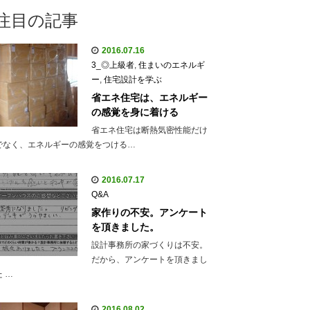
注目の記事
2016.07.16
3_◎上級者
,
住まいのエネルギ
ー
,
住宅設計を学ぶ
省エネ住宅は、エネルギー
の感覚を身に着ける
省エネ住宅は断熱気密性能だけ
でなく、エネルギーの感覚をつける…
2016.07.17
Q&A
家作りの不安。アンケート
を頂きました。
設計事務所の家づくりは不安。
だから、アンケートを頂きまし
た …
2016.08.02