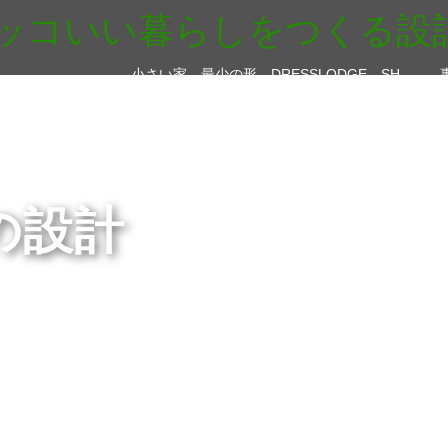
小さい家 最少の形 DRESSLODGE＿SH
の設計