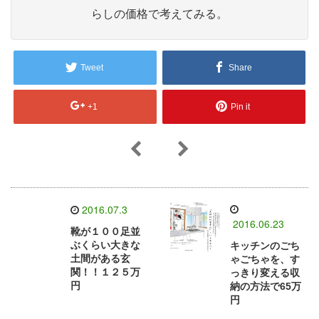
らしの価格で考えてみる。
Tweet
Share
+1
Pin it
2016.07.3
2016.06.23
靴が１００足並
ぶくらい大きな
キッチンのごち
土間がある玄
ゃごちゃを、す
関！！１２５万
っきり変える収
円
納の方法で65万
円