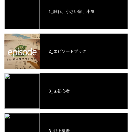
1_離れ、小さい家、小屋
2_エピソードブック
3_▲初心者
3_◎上級者