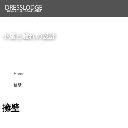
小さい家 最少の形 DRESSLODGE＿SH
事務所紹介
小屋と離れの設計
blog
住宅設計を学ぶ
1_離れ、小さい家、小屋
Home
2_エピソードブック
擁壁
3_▲初心者
3_◎上級者
擁壁
Q&A
住まいのエネルギー