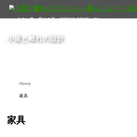
小さい家 最少の形 DRESSLODGE＿SH
事務所紹介
小屋と離れの設計
blog
住宅設計を学ぶ
1_離れ、小さい家、小屋
2_エピソードブック
Home
3_▲初心者
家具
3_◎上級者
Q&A
家具
住まいのエネルギー