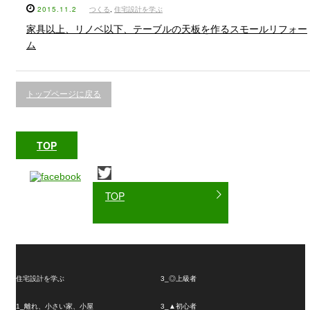
2015.11.2
つくる
,
住宅設計を学ぶ
家具以上、リノベ以下、テーブルの天板を作るスモールリフォー
ム
トップページに戻る
TOP
TOP
住宅設計を学ぶ
3_◎上級者
1_離れ、小さい家、小屋
3_▲初心者